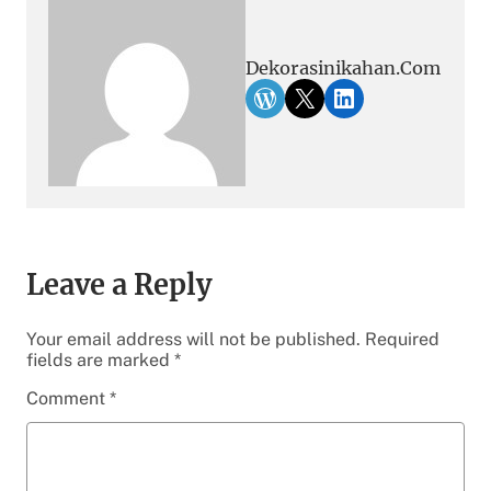
Dekorasinikahan.com
WordPress
X
LinkedIn
Leave a Reply
Your email address will not be published.
Required
fields are marked
*
Comment
*