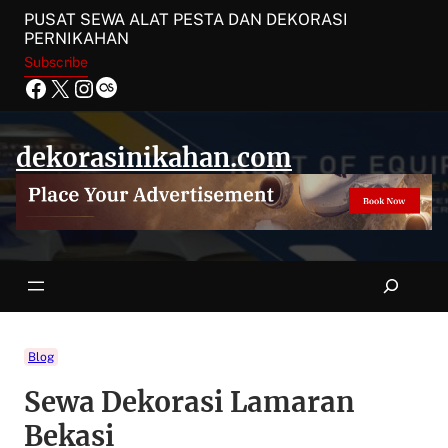
Skip
PUSAT SEWA ALAT PESTA DAN DEKORASI
to
PERNIKAHAN
content
Subscribe
Facebook
X
Instagram
Last.fm
dekorasinikahan.com
Search
Blog
Sewa Dekorasi Lamaran
Bekasi