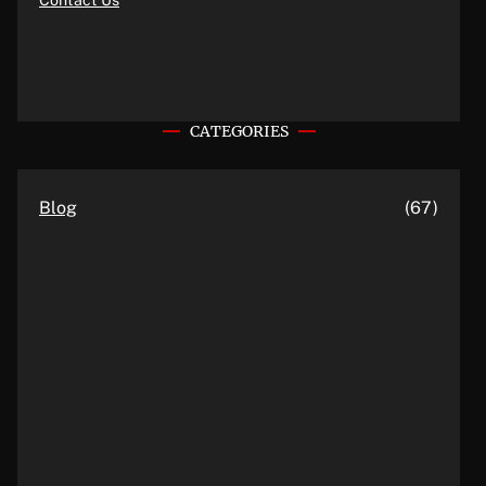
Contact Us
CATEGORIES
Blog
(67)