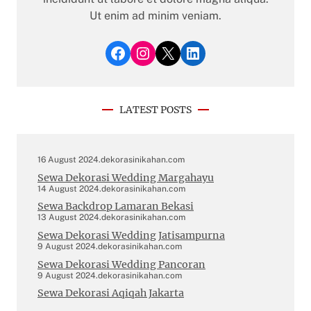
Ut enim ad minim veniam.
Facebook
Instagram
X
LinkedIn
LATEST POSTS
16 August 2024
.
dekorasinikahan.com
Sewa Dekorasi Wedding Margahayu
14 August 2024
.
dekorasinikahan.com
Sewa Backdrop Lamaran Bekasi
13 August 2024
.
dekorasinikahan.com
Sewa Dekorasi Wedding Jatisampurna
9 August 2024
.
dekorasinikahan.com
Sewa Dekorasi Wedding Pancoran
9 August 2024
.
dekorasinikahan.com
Sewa Dekorasi Aqiqah Jakarta