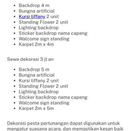
Backdrop 4 m
Bungna artificial
Kursi tiffany
2 unit
Standing Flower 2 unit
Lighting backdrop
Sticker backdrop nama capeng
Walcome sign standing
Karpet 2m x 4m
Sewa dekorasi 3 jt an
Backdrop 5 m
Bungna artificial
Kursi tiffany 2 unit
Standing Flower 2 unit
Lighting backdrop
Sticker backdrop nama capeng
Walcome sign standing
Karpet 2m x 5m
Dekorasi pesta pertunangan dapat digunakan untuk
mengatur suasana acara, dan memastikan kesan baik