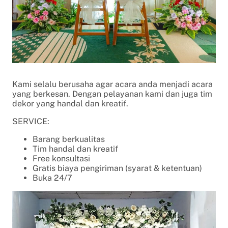
Kami selalu berusaha agar acara anda menjadi acara
yang berkesan. Dengan pelayanan kami dan juga tim
dekor yang handal dan kreatif.
SERVICE:
Barang berkualitas
Tim handal dan kreatif
Free konsultasi
Gratis biaya pengiriman (syarat & ketentuan)
Buka 24/7