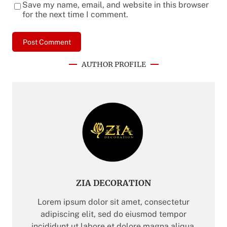
Save my name, email, and website in this browser
for the next time I comment.
AUTHOR PROFILE
ZIA DECORATION
Lorem ipsum dolor sit amet, consectetur
adipiscing elit, sed do eiusmod tempor
incididunt ut labore et dolore magna aliqua.