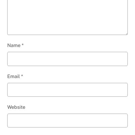
Name
*
Email
*
Website